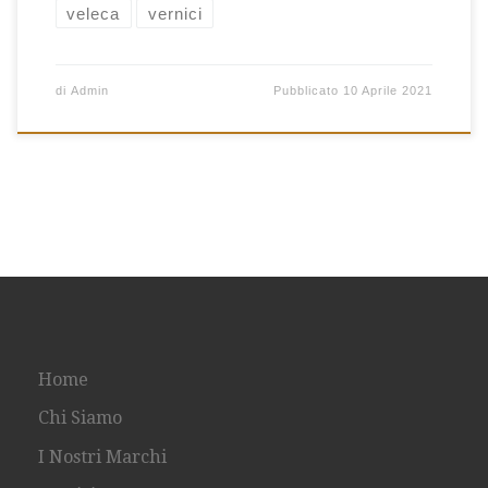
veleca
vernici
di
Admin
Pubblicato
10 Aprile 2021
Home
Chi Siamo
I Nostri Marchi