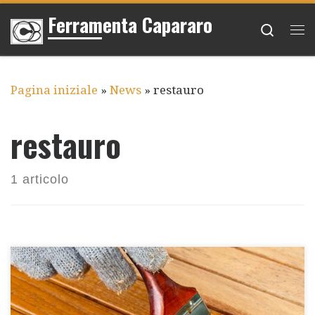
Ferramenta Capararo
Passa al contenuto
Searc
Me
Pagina iniziale
»
News
»
restauro
restauro
1 articolo