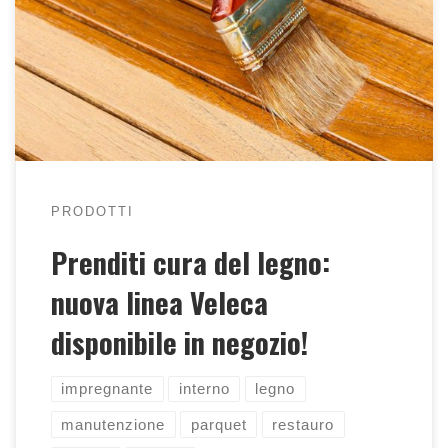
Nuovi prodotti che ti aiuteranno a restaurare e
mantenere di bell'aspetto il tuo arredamento in
legno!!!
PRODOTTI
Prenditi cura del legno:
nuova linea Veleca
disponibile in negozio!
impregnante
interno
legno
manutenzione
parquet
restauro