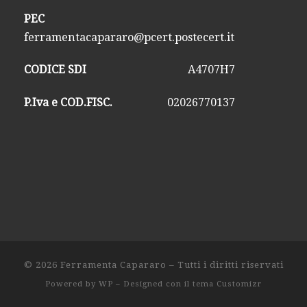
PEC
ferramentacapararo@pcert.postecert.it
CODICE SDI
A4707H7
P.Iva e COD.FISC.
02026770137
© 2026
Ferramenta Capararo
– Tutti i diritti riservati
Powered by
WP
– Designed con il
tema Customizr