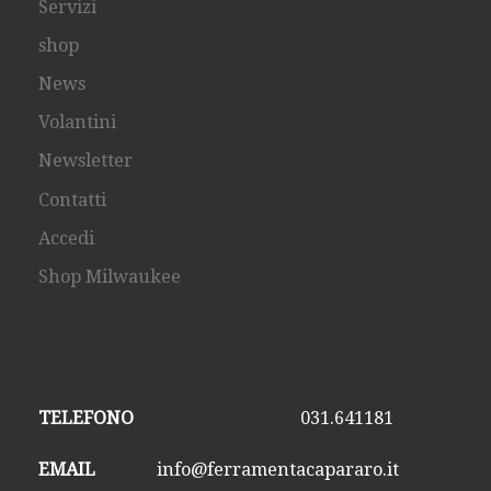
Servizi
shop
News
Volantini
Newsletter
Contatti
Accedi
Shop Milwaukee
TELEFONO
031.641181
EMAIL
info@ferramentacapararo.it