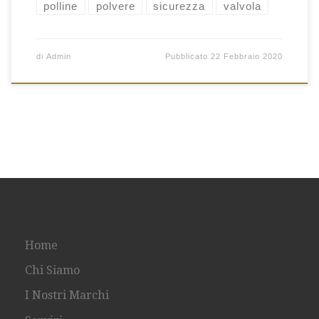
polline
polvere
sicurezza
valvola
di
Admin
Pubblicato
22 Febbraio 2020
Home
Chi Siamo
I Nostri Marchi