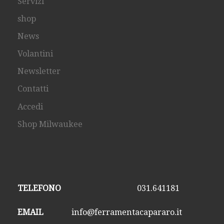
Servizi
shop
News
Volantini
Newsletter
Contatti
Accedi
Shop Milwaukee
TELEFONO
031.641181
EMAIL
info@ferramentacapararo.it