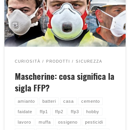
qualche informazione su mascherine di
protezione
CURIOSITÀ
PRODOTTI
SICUREZZA
Mascherine: cosa significa la
sigla FFP?
amianto
batteri
casa
cemento
faidate
ffp1
ffp2
ffp3
hobby
lavoro
muffa
ossigeno
pesticidi