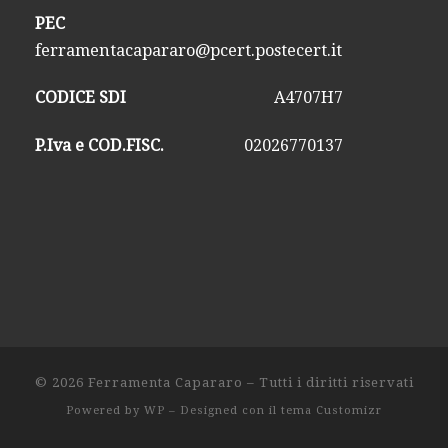
PEC
ferramentacapararo@pcert.postecert.it
CODICE SDI
A4707H7
P.Iva e COD.FISC.
02026770137
© 2026
Ferramenta Capararo
– Tutti i diritti riservati
Powered by
WP
– Designed con il
tema Customizr