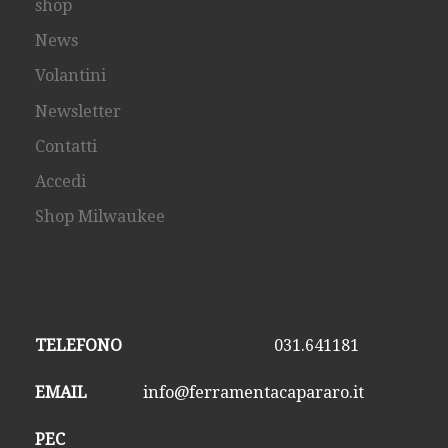
shop
News
Volantini
Newsletter
Contatti
Accedi
Shop Milwaukee
TELEFONO
031.641181
EMAIL
info@ferramentacapararo.it
PEC