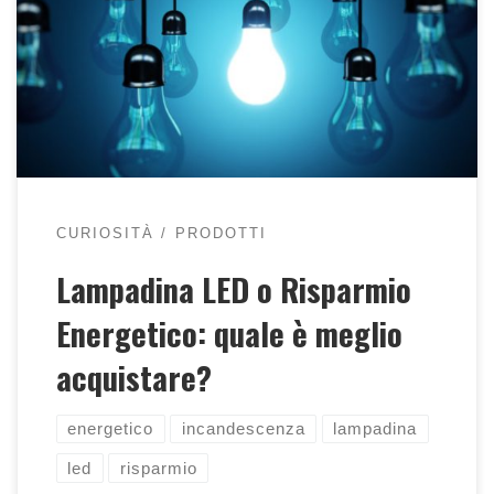
Tra lampadina LED e a Risparmio Energetico
c'è una bella differenza, leggi l'articolo per
saperne di più.
CURIOSITÀ
PRODOTTI
Lampadina LED o Risparmio
Energetico: quale è meglio
acquistare?
energetico
incandescenza
lampadina
led
risparmio