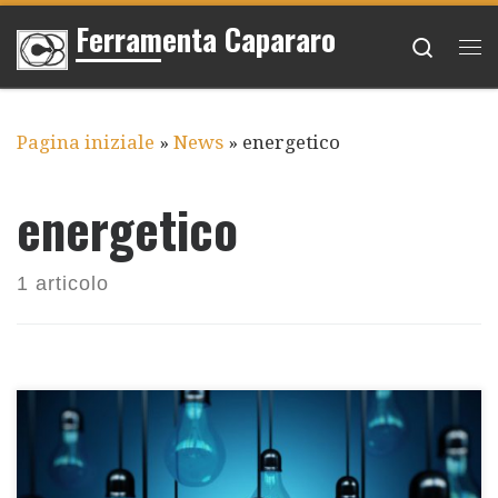
Ferramenta Capararo
Passa al contenuto
Searc
Me
Pagina iniziale
»
News
»
energetico
energetico
1 articolo