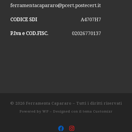
ferramentacapararo@pcert.postecert.it
CODICE SDI
A4707H7
P.Iva e COD.FISC.
02026770137
© 2026
Ferramenta Capararo
– Tutti i diritti riservati
Powered by
WP
– Designed con il
tema Customizr