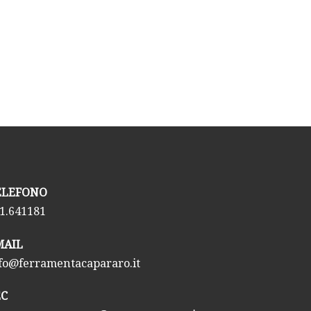
TELEFONO
1.641181
EMAIL
fo@ferramentacapararo.it
EC