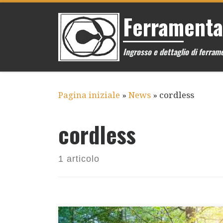
Passa al contenuto
Ferramenta
Ingrosso e dettaglio di ferrame
Pagina iniziale
»
News
»
cordless
cordless
1 articolo