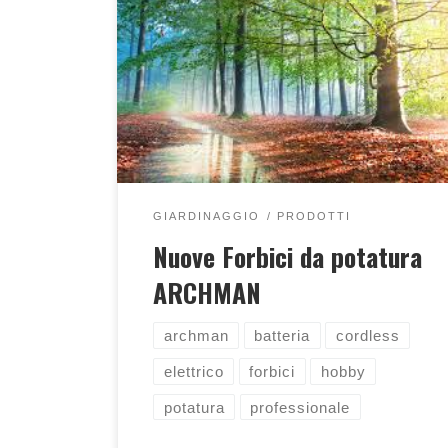
Nuove forbici da potatura a batteria,
scopri di più...
GIARDINAGGIO
PRODOTTI
Nuove Forbici da potatura
ARCHMAN
archman
batteria
cordless
elettrico
forbici
hobby
potatura
professionale