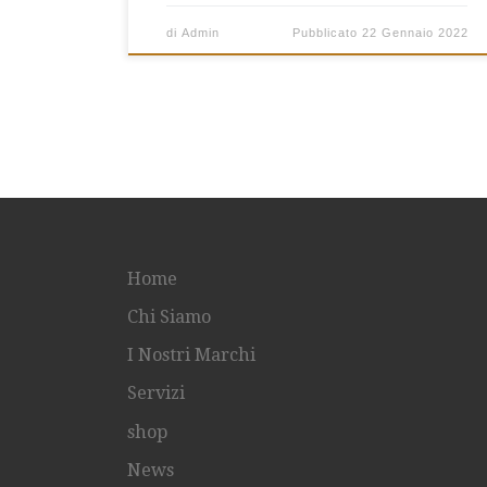
di
Admin
Pubblicato
22 Gennaio 2022
Home
Chi Siamo
I Nostri Marchi
Servizi
shop
News