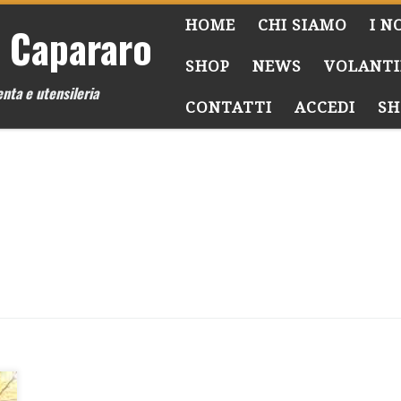
HOME
CHI SIAMO
I N
 Capararo
SHOP
NEWS
VOLANTI
nta e utensileria
CONTATTI
ACCEDI
SH