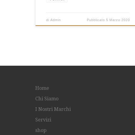
di
Admin
Pubblicato
5 Marzo 2020
Home
Chi Siamo
I Nostri Marchi
Servizi
shop