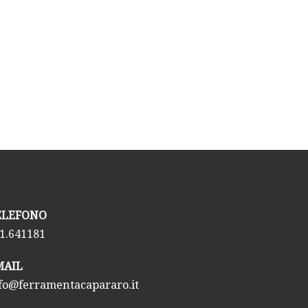
TELEFONO
1.641181
EMAIL
fo@ferramentacapararo.it