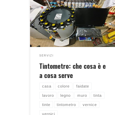
la nostra nuova macchina ci permette
di realizzare tinte diverse per ogni
richiesta, scopri di più...
SERVIZI
Tintometro: che cosa è e
a cosa serve
casa
colore
faidate
lavoro
legno
muro
tinta
tinte
tintometro
vernice
vernici