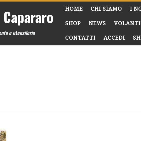
HOME
CHI SIAMO
I N
 Capararo
SHOP
NEWS
VOLANTI
nta e utensileria
CONTATTI
ACCEDI
SH