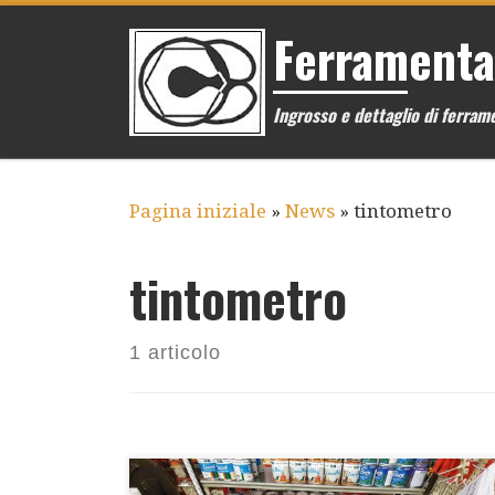
Passa al contenuto
Ferramenta
Ingrosso e dettaglio di ferrame
Pagina iniziale
»
News
»
tintometro
tintometro
1 articolo