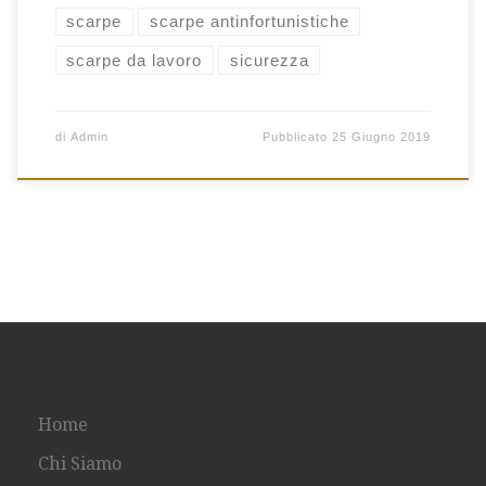
scarpe
scarpe antinfortunistiche
scarpe da lavoro
sicurezza
di
Admin
Pubblicato
25 Giugno 2019
Home
Chi Siamo