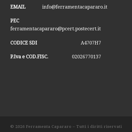
EMAIL
info@ferramentacapararo.it
PEC
ferramentacapararo@pcert.postecert.it
CODICE SDI
A4707H7
P.Iva e COD.FISC.
02026770137
© 2026
Ferramenta Capararo
– Tutti i diritti riservati