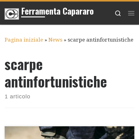
Ferramenta Capararo
Passa al contenuto
Searc
Me
Pagina iniziale
»
News
»
scarpe antinfortunistiche
scarpe
antinfortunistiche
1 articolo