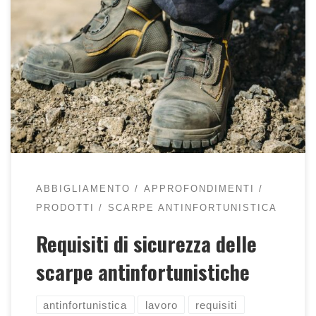
Vediamo in dettaglio che requisiti devono avere
le scarpe che usiamo al lavoro.
ABBIGLIAMENTO
APPROFONDIMENTI
PRODOTTI
SCARPE ANTINFORTUNISTICA
Requisiti di sicurezza delle
scarpe antinfortunistiche
antinfortunistica
lavoro
requisiti