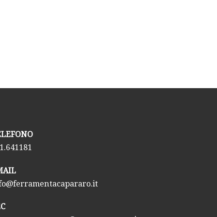
TELEFONO
1.641181
EMAIL
fo@ferramentacapararo.it
EC