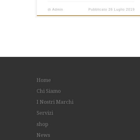
di
Admin
Pubblicato
26 Luglio 2019
Home
Chi Siamo
I Nostri Marchi
Servizi
shop
News