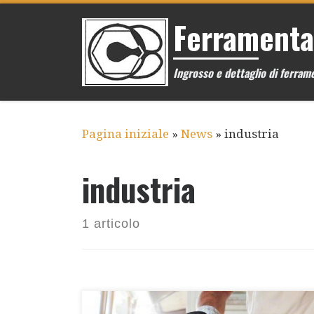
Passa al contenuto
Ferramenta
Ingrosso e dettaglio di ferrame
Pagina iniziale
»
News
»
industria
industria
1 articolo