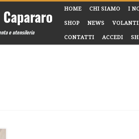
HOME
CHI SIAMO
I N
 Capararo
SHOP
NEWS
VOLANTI
nta e utensileria
CONTATTI
ACCEDI
SH