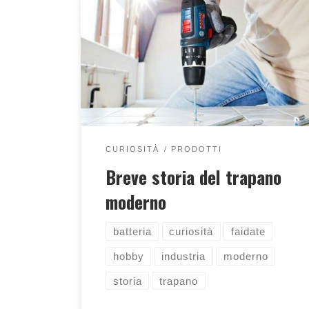
Scopriamo come è nato il trapano che
usiamo ai giorni nostri!
CURIOSITÀ
PRODOTTI
Breve storia del trapano
moderno
batteria
curiosità
faidate
hobby
industria
moderno
storia
trapano