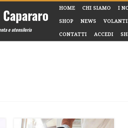
HOME
CHI SIAMO
I N
 Capararo
SHOP
NEWS
VOLANTI
nta e utensileria
CONTATTI
ACCEDI
SH