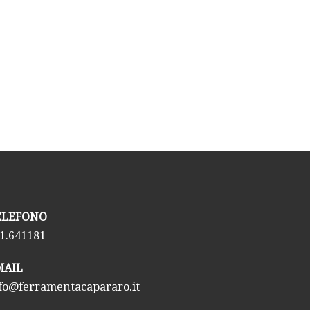
TELEFONO
1.641181
EMAIL
fo@ferramentacapararo.it