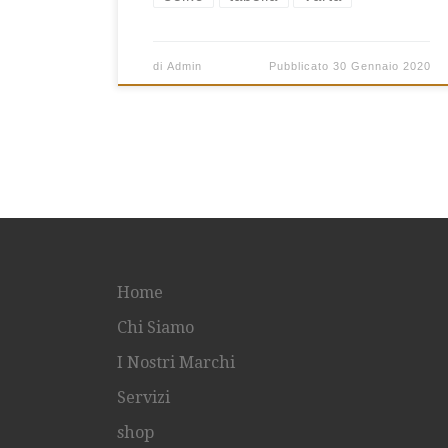
di
Admin
Pubblicato
30 Gennaio 2020
Home
Chi Siamo
I Nostri Marchi
Servizi
shop