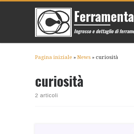
Passa al contenuto
Ferramenta
Ingrosso e dettaglio di ferrame
Pagina iniziale
»
News
»
curiosità
curiosità
2 articoli