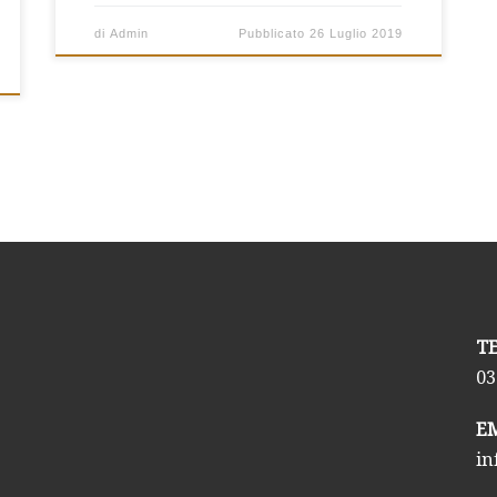
di
Admin
Pubblicato
26 Luglio 2019
03
in