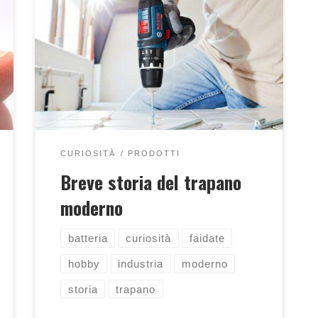
Scopriamo come è nato il trapano che
usiamo ai giorni nostri!
CURIOSITÀ
PRODOTTI
Breve storia del trapano
moderno
batteria
curiosità
faidate
hobby
industria
moderno
storia
trapano