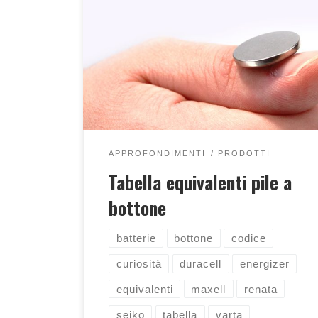
Una tabella che mostra le equivalenze
tra le pile a bottone delle principali
marche
APPROFONDIMENTI
PRODOTTI
Tabella equivalenti pile a
bottone
batterie
bottone
codice
curiosità
duracell
energizer
equivalenti
maxell
renata
seiko
tabella
varta