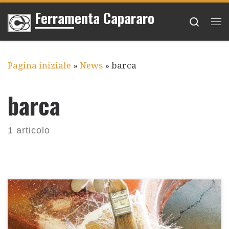
Ferramenta Capararo
Passa al contenuto
Searc
Me
Pagina iniziale
»
News
»
barca
barca
1 articolo