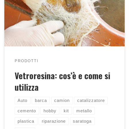
scopri cosa è la vetroresina, come usarla e i
campi di applicazione
PRODOTTI
Vetroresina: cos’è e come si
utilizza
Auto
barca
camion
catalizzatore
cemento
hobby
kit
metallo
plastica
riparazione
saratoga