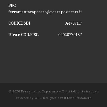
PEC
ferramentacapararo@pcert.postecert.it
CODICE SDI
A4707H7
P.Iva e COD.FISC.
02026770137
© 2026
Ferramenta Capararo
– Tutti i diritti riservati
Powered by
WP
– Designed con il
tema Customizr