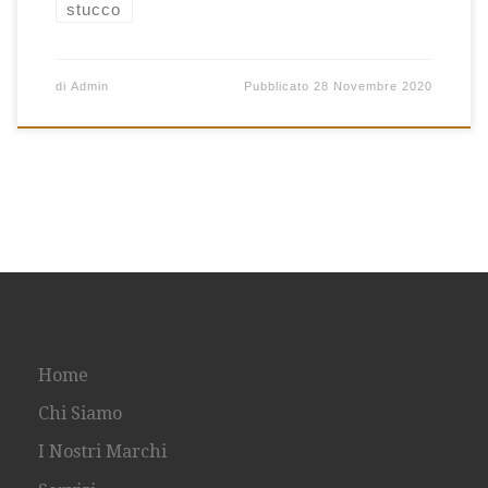
stucco
di
Admin
Pubblicato
28 Novembre 2020
Home
Chi Siamo
I Nostri Marchi