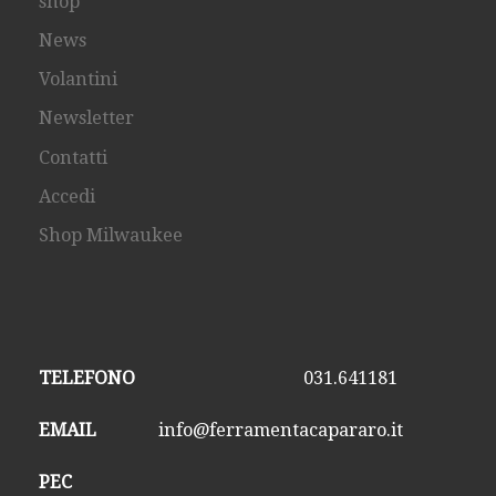
shop
News
Volantini
Newsletter
Contatti
Accedi
Shop Milwaukee
TELEFONO
031.641181
EMAIL
info@ferramentacapararo.it
PEC