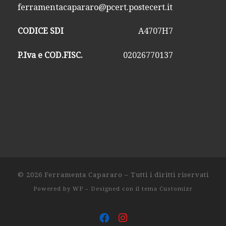
ferramentacapararo@pcert.postecert.it
CODICE SDI
A4707H7
P.Iva e COD.FISC.
02026770137
© 2026
Ferramenta Capararo
– Tutti i diritti riservati
Powered by
WP
– Designed con il
tema Customizr