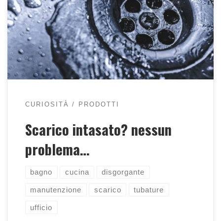
qualche consiglio su come disgorgare gli
scarichi intasati delle nostre abitazioni
CURIOSITÀ
PRODOTTI
Scarico intasato? nessun
problema…
bagno
cucina
disgorgante
manutenzione
scarico
tubature
ufficio