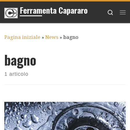
Ferramenta Capararo
Passa al contenuto
Searc
Me
Pagina iniziale
»
News
»
bagno
bagno
1 articolo